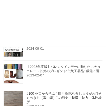
最近の投稿
【固定】#0-6 伝統的工芸品２３７品目（後編）
2021-12-16
【クラウドファンディング】〈CRABO〉始動！世
界に挑み、日本の伝統工芸を未来につなぎます
2024-09-01
【2023年度版】バレンタインデーに贈りたいチョ
コレート以外のプレゼント“伝統工芸品” 厳選５選
2023-02-07
#100 ゼロから学ぶ " 庄川挽物木地 しょうがわひき
ものきじ（富山県）" の歴史・特徴・魅力・体験場
所