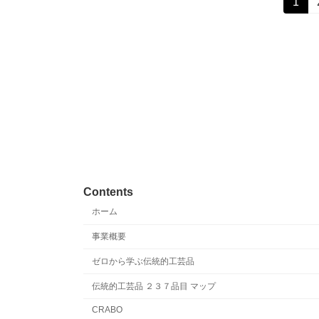
投
固
1
定
稿
ペ
ー
の
ジ
ペ
ー
ジ
送
Contents
り
ホーム
事業概要
ゼロから学ぶ伝統的工芸品
伝統的工芸品 ２３７品目 マップ
CRABO