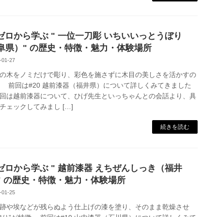
1 ゼロから学ぶ " 一位一刀彫 いちいいっとうぼり
阜県）" の歴史・特徴・魅力・体験場所
-01-27
の木をノミだけで彫り、彩色を施さずに木目の美しさを活かすの
 前回は#20 越前漆器（福井県）について詳しくみてきました
回は越前漆器について、ひげ先生といっちゃんとの会話より、具
チェックしてみまし […]
続きを読む
0 ゼロから学ぶ " 越前漆器 えちぜんしっき（福井
" の歴史・特徴・魅力・体験場所
-01-25
跡や埃などが残らぬよう仕上げの漆を塗り、そのまま乾燥させ