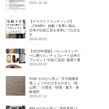
2021-12-16
【クラウドファンディング】
〈CRABO〉始動！世界に挑み、
日本の伝統工芸を未来につなぎま
す
2024-09-01
【2023年度版】バレンタインデ
ーに贈りたいチョコレート以外の
プレゼント“伝統工芸品” 厳選５選
2023-02-07
#100 ゼロから学ぶ " 庄川挽物木
地 しょうがわひきものきじ（富
山県）" の歴史・特徴・魅力・体
験場所
2022-07-12
#99 ゼロから学ぶ " 波佐見焼 は