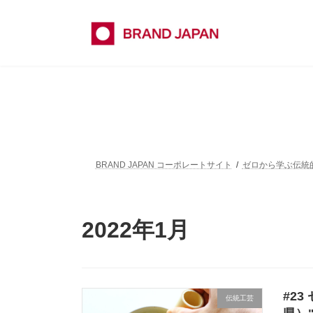
コ
ナ
ン
ビ
テ
ゲ
ン
ー
ツ
シ
へ
ョ
ス
ン
キ
に
ッ
移
プ
動
BRAND JAPAN コーポレートサイト
ゼロから学ぶ伝
2022年1月
#2
伝統工芸