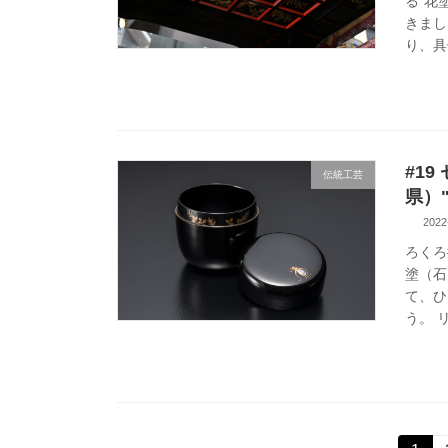
る“花
きまし
り、具
#1
伝統工芸
県）
2022
ろくろ
塗（石
て、ひ
う。 