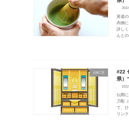
県）
2022
茶道の
内側に
詳しく
んとの
#2
伝統工芸
県）
2022
仏間に
刀彫（
て、ひ
リンク