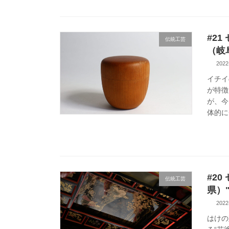
#2
伝統工芸
（岐
2022
イチイ
が特徴
が、今
体的に
#2
伝統工芸
県）
2022
はけの