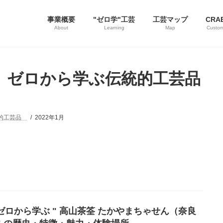
事業概要
"ゼロ学"工芸
工芸マップ
CRA
About
Learning
Map
Custom
ゼロから学ぶ伝統的工芸品
統的工芸品
2022年1月
3 ゼロから学ぶ " 高山茶筌 たかやまちゃせん（奈良