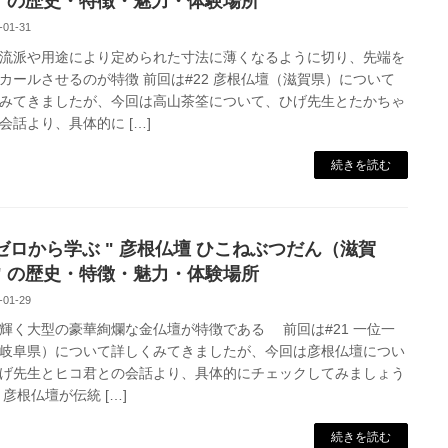
" の歴史・特徴・魅力・体験場所
-01-31
流派や用途により定められた寸法に薄くなるように切り、先端を
カールさせるのが特徴 前回は#22 彦根仏壇（滋賀県）について
みてきましたが、今回は高山茶筌について、ひげ先生とたかちゃ
会話より、具体的に […]
続きを読む
2 ゼロから学ぶ " 彦根仏壇 ひこねぶつだん（滋賀
" の歴史・特徴・魅力・体験場所
-01-29
輝く大型の豪華絢爛な金仏壇が特徴である 前回は#21 一位一
岐阜県）について詳しくみてきましたが、今回は彦根仏壇につい
げ先生とヒコ君との会話より、具体的にチェックしてみましょう
 彦根仏壇が伝統 […]
続きを読む