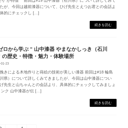
塗り”が特徴 前回は#19 山中漆器（石川県）について詳しくみて
たが、今回は越前漆器について、ひげ先生とえつお君との会話よ
体的にチェックし […]
続きを読む
9 ゼロから学ぶ " 山中漆器 やまなかしっき（石川
" の歴史・特徴・魅力・体験場所
-01-23
挽きによる木地作りと蒔絵の技術が美しい漆器 前回は#18 輪島
川県）について詳しくみてきましたが、今回は山中漆器につい
げ先生と山ちゃんとの会話より、具体的にチェックしてみましょ
リンク 山中漆器が伝 […]
続きを読む