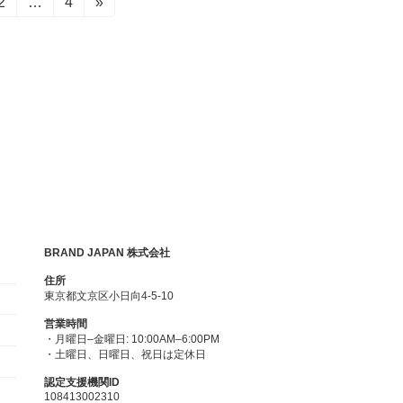
固
2
…
固
4
»
定
定
ペ
ペ
ー
ー
ジ
ジ
BRAND JAPAN 株式会社
住所
東京都文京区小日向4-5-10
営業時間
・月曜日–金曜日: 10:00AM–6:00PM
・土曜日、日曜日、祝日は定休日
認定支援機関ID
108413002310