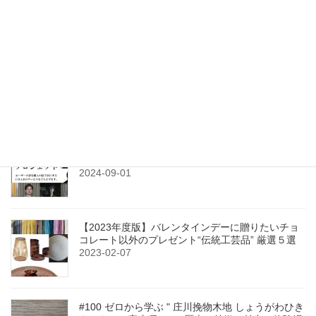
の
ジ
ジ
ペ
最近の投稿
ー
【固定】#0-6 伝統的工芸品２３７品目（後編）
ジ
2021-12-16
送
り
【クラウドファンディング】〈CRABO〉始動！世
界に挑み、日本の伝統工芸を未来につなぎます
2024-09-01
【2023年度版】バレンタインデーに贈りたいチョ
コレート以外のプレゼント“伝統工芸品” 厳選５選
2023-02-07
#100 ゼロから学ぶ " 庄川挽物木地 しょうがわひき