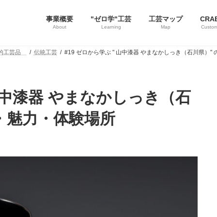
事業概要
"ゼロ学"工芸
工芸マップ
CRA
About
Learning
Map
Custom
統的工芸品
伝統工芸
#19 ゼロから学ぶ " 山中漆器 やまなかしっき（石川県）
 山中漆器 やまなかしっき（石
・魅力・体験場所