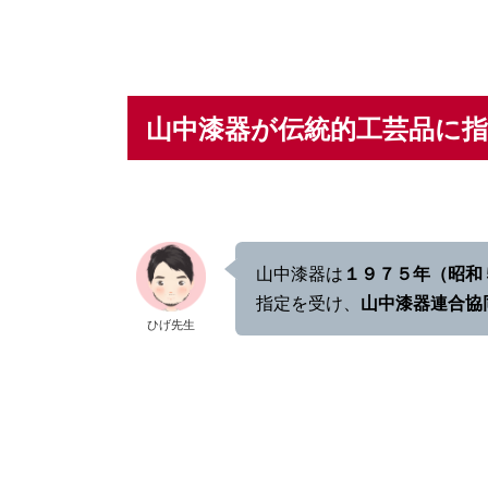
山中漆器が伝統的工芸品に
山中漆器は
１９７５年（昭和
指定を受け、
山中漆器連合協
ひげ先生