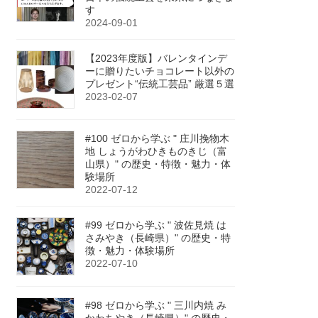
す
2024-09-01
【2023年度版】バレンタインデ
ーに贈りたいチョコレート以外の
プレゼント“伝統工芸品” 厳選５選
2023-02-07
#100 ゼロから学ぶ " 庄川挽物木
地 しょうがわひきものきじ（富
山県）" の歴史・特徴・魅力・体
験場所
2022-07-12
#99 ゼロから学ぶ " 波佐見焼 は
さみやき（長崎県）" の歴史・特
徴・魅力・体験場所
2022-07-10
#98 ゼロから学ぶ " 三川内焼 み
かわちやき（長崎県）" の歴史・