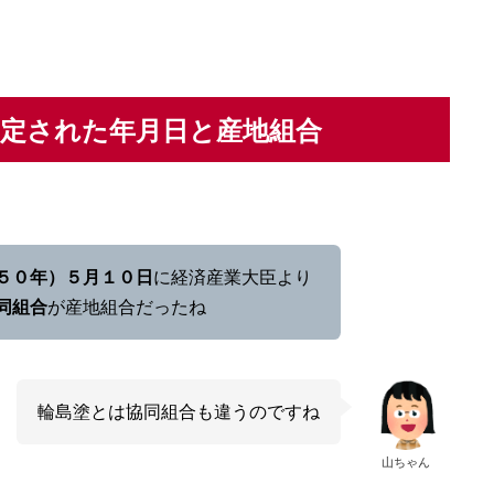
指定された年月日と産地組合
５０年）５月１０日
に経済産業大臣より
同組合
が産地組合だったね
輪島塗とは協同組合も違うのですね
山ちゃん