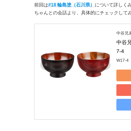
前回は
#18 輪島塗（石川県）
について詳しく
ちゃんとの会話より、具体的にチェックして
中谷兄
中谷兄
7-4
W17-4