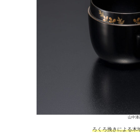
山中漆
ろくろ挽きによる木