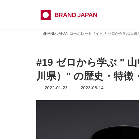
コ
ナ
ン
ビ
テ
ゲ
ン
ー
ツ
シ
BRAND JAPAN コーポレートサイト
ゼロから学ぶ伝
へ
ョ
ス
ン
キ
に
ッ
移
#19 ゼロから学ぶ "
プ
動
川県）" の歴史・特徴
最
2022-01-23
2023-08-14
終
更
新
日
時
: