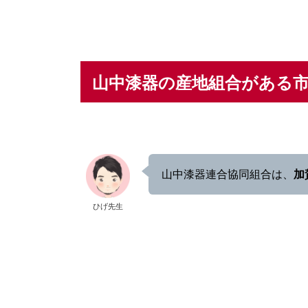
山中漆器の産地組合がある
山中漆器連合協同組合は、
加
ひげ先生