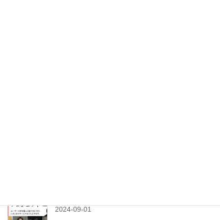
#83 ゼロから学ぶ "金沢箔 かなざわはく（石川県）" の歴史・特徴・魅力・体験場所
2022-06-06
検索
最近の投稿
【固定】#0-6 伝統的工芸品２３７品目（後編）
2021-12-16
【クラウドファンディング】〈CRABO〉始動！世
界に挑み、日本の伝統工芸を未来につなぎます
2024-09-01