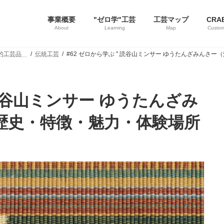
事業概要
"ゼロ学"工芸
工芸マップ
CRA
About
Learning
Map
Custom
統的工芸品
伝統工芸
#62 ゼロから学ぶ " 読谷山ミンサー ゆうたんざみんさ
 読谷山ミンサー ゆうたんざみ
の歴史・特徴・魅力・体験場所