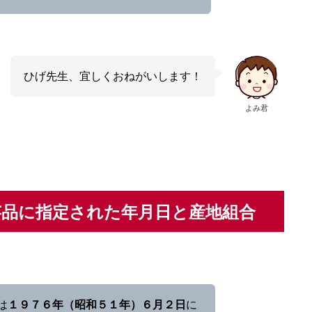
ひげ先生、宜しくおねがいします！
よみ君
芸品に指定された年月日と産地組合
は
１９７６年（昭和５１年）６月２日
に