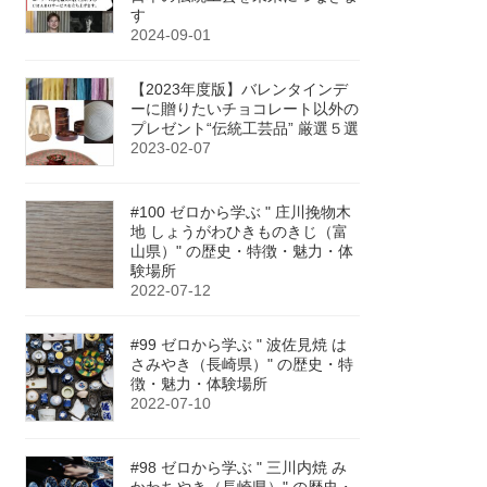
す
2024-09-01
【2023年度版】バレンタインデ
ーに贈りたいチョコレート以外の
プレゼント“伝統工芸品” 厳選５選
2023-02-07
#100 ゼロから学ぶ " 庄川挽物木
地 しょうがわひきものきじ（富
山県）" の歴史・特徴・魅力・体
験場所
2022-07-12
#99 ゼロから学ぶ " 波佐見焼 は
さみやき（長崎県）" の歴史・特
徴・魅力・体験場所
2022-07-10
#98 ゼロから学ぶ " 三川内焼 み
かわちやき（長崎県）" の歴史・