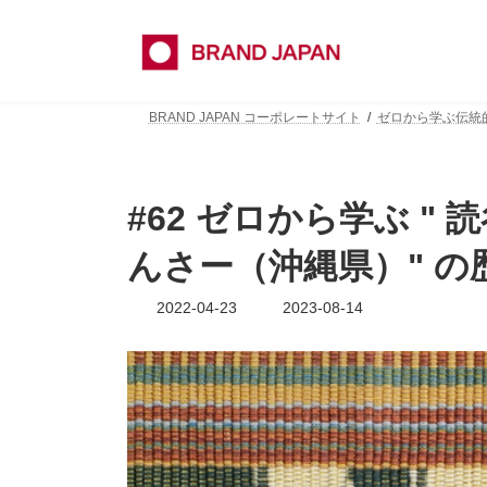
コ
ナ
ン
ビ
テ
ゲ
ン
ー
ツ
シ
BRAND JAPAN コーポレートサイト
ゼロから学ぶ伝
へ
ョ
ス
ン
キ
に
ッ
移
#62 ゼロから学ぶ "
プ
動
んさー（沖縄県）" 
最
2022-04-23
2023-08-14
終
更
新
日
時
: