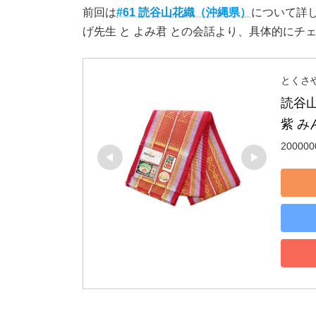
前回は
#61 読谷山花織（沖縄県）
について詳
げ先生 と よみ君 との会話より、具体的にチ
とくさ
読谷山
紫 み
200000