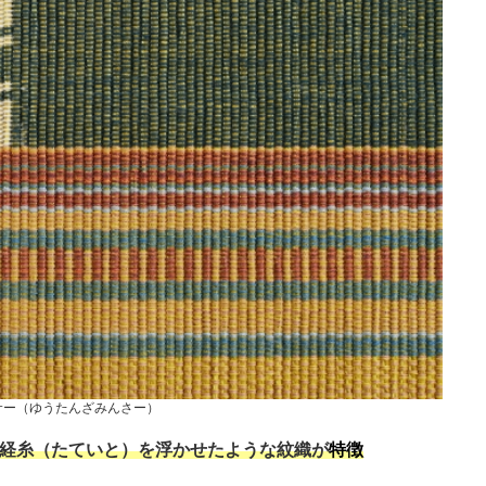
サー（ゆうたんざみんさー）
経糸（たていと）を浮かせたような紋織が
特徴