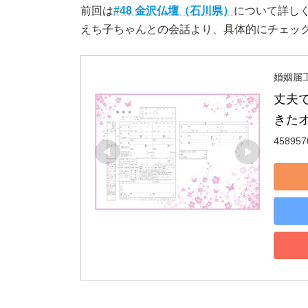
前回は
#48 金沢仏壇（石川県）
について詳し
えち子ちゃんとの会話より、具体的にチェッ
婚姻届工
丈夫
きたオ
458957