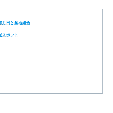
た年月日と産地組合
光スポット