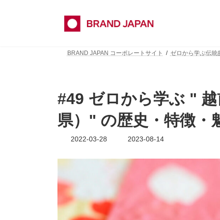
コ
ナ
ン
ビ
テ
ゲ
ン
ー
ツ
シ
BRAND JAPAN コーポレートサイト
ゼロから学ぶ伝
へ
ョ
ス
ン
キ
に
ッ
移
#49 ゼロから学ぶ "
プ
動
県）" の歴史・特徴・
最
2022-03-28
2023-08-14
終
更
新
日
時
: