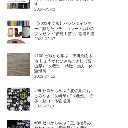
す
2024-09-01
【2023年度版】バレンタインデ
ーに贈りたいチョコレート以外の
プレゼント“伝統工芸品” 厳選５選
2023-02-07
#100 ゼロから学ぶ " 庄川挽物木
地 しょうがわひきものきじ（富
山県）" の歴史・特徴・魅力・体
験場所
2022-07-12
#99 ゼロから学ぶ " 波佐見焼 は
さみやき（長崎県）" の歴史・特
徴・魅力・体験場所
2022-07-10
#98 ゼロから学ぶ " 三川内焼 み
かわちやき（長崎県）" の歴史・