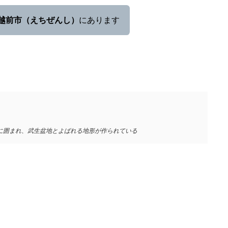
越前市（えちぜんし）
にあります
に囲まれ、武生盆地とよばれる地形が作られている