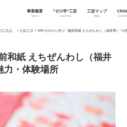
事業概要
"ゼロ学"工芸
工芸マップ
CRA
About
Learning
Map
Custom
統的工芸品
伝統工芸
#49 ゼロから学ぶ " 越前和紙 えちぜんわし（福井県）"
 越前和紙 えちぜんわし（福井
魅力・体験場所