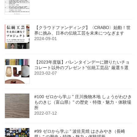
【クラウドファンディング】〈CRABO〉始動！世
界に挑み、日本の伝統工芸を未来につなぎます
2024-09-01
【2023年度版】バレンタインデーに贈りたいチョ
コレート以外のプレゼント“伝統工芸品” 厳選５選
2023-02-07
#100 ゼロから学ぶ " 庄川挽物木地 しょうがわひき
ものきじ（富山県）" の歴史・特徴・魅力・体験場
所
2022-07-12
#99 ゼロから学ぶ " 波佐見焼 はさみやき（長崎
県）" の歴史・特徴・魅力・体験場所